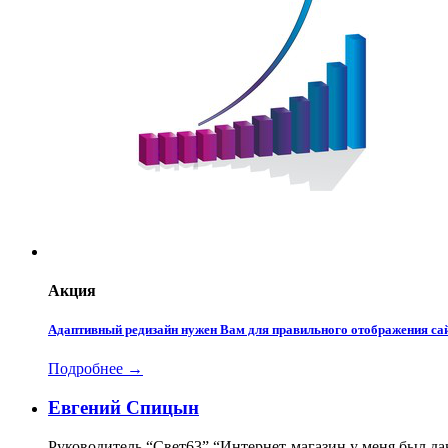
Акция
Адаптивный редизайн нужен Вам для правильного отображения сай
Подробнее →
Евгений Спицын
Руководитель “Свет63”
“Интернет-магазин у меня был да