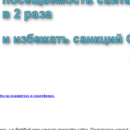
та на планшетах и смартфонах.
вно, а в ВебФаб мне сделали редизайн сайта. Получилось круто