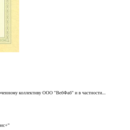
енному коллективу ООО "ВебФаб" и в частности...
фис+”