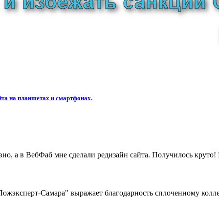
та на планшетах и смартфонах.
вно, а в ВебФаб мне сделали редизайн сайта. Получилось круто
жэксперт-Самара" выражает благодарность сплоченному коллек