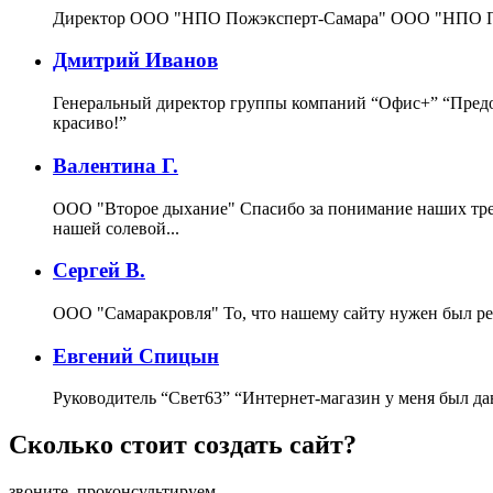
Директор ООО "НПО Пожэксперт-Самара"
ООО "НПО По
Дмитрий Иванов
Генеральный директор группы компаний “Офис+”
“Предо
красиво!”
Валентина Г.
ООО "Второе дыхание"
Спасибо за понимание наших тре
нашей солевой...
Сергей В.
ООО "Самаракровля"
То, что нашему сайту нужен был ре
Евгений Спицын
Руководитель “Свет63”
“Интернет-магазин у меня был да
Сколько стоит создать сайт?
звоните, проконсультируем