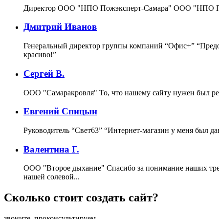
Директор ООО "НПО Пожэксперт-Самара"
ООО "НПО По
Дмитрий Иванов
Генеральный директор группы компаний “Офис+”
“Предо
красиво!”
Сергей В.
ООО "Самаракровля"
То, что нашему сайту нужен был ре
Евгений Спицын
Руководитель “Свет63”
“Интернет-магазин у меня был да
Валентина Г.
ООО "Второе дыхание"
Спасибо за понимание наших тре
нашей солевой...
Сколько стоит создать сайт?
звоните, проконсультируем