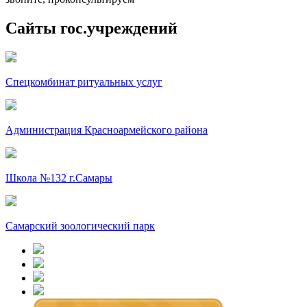
Сайты гос.учреждений
Спецкомбинат ритуальных услуг
Администрация Красноармейского района
Школа №132 г.Самары
Самарский зоологический парк