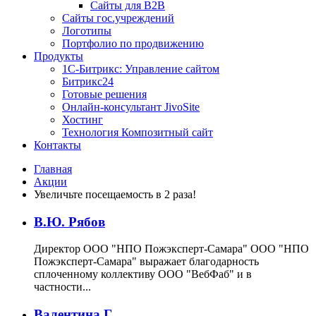
Сайты для B2B
Сайты гос.учреждений
Логотипы
Портфолио по продвижению
Продукты
1С-Битрикс: Управление сайтом
Битрикс24
Готовые решения
Онлайн-консультант JivoSite
Хостинг
Технология Композитный сайт
Контакты
Главная
Акции
Увеличьте посещаемость в 2 раза!
В.Ю. Рябов
Директор ООО "НПО Пожэксперт-Самара"
ООО "НПО
Пожэксперт-Самара" выражает благодарность
сплоченному коллективу ООО "ВебФаб" и в
частности...
Валентина Г.