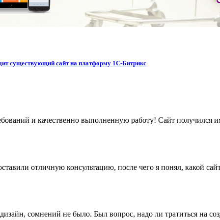
водит существующий сайт на платформу 1С-Битрикс
бований и качественно выполненную работу! Сайт получился име
ставили отличную консультацию, после чего я понял, какой сайт
дизайн, сомнений не было. Был вопрос, надо ли тратиться на со