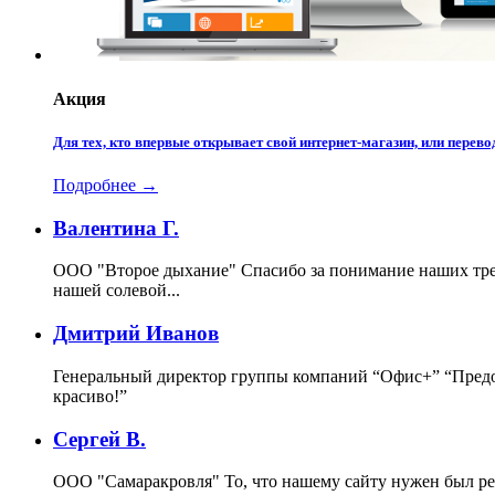
Акция
Для тех, кто впервые открывает свой интернет-магазин, или пере
Подробнее →
Валентина Г.
ООО "Второе дыхание"
Спасибо за понимание наших тре
нашей солевой...
Дмитрий Иванов
Генеральный директор группы компаний “Офис+”
“Предо
красиво!”
Сергей В.
ООО "Самаракровля"
То, что нашему сайту нужен был ре