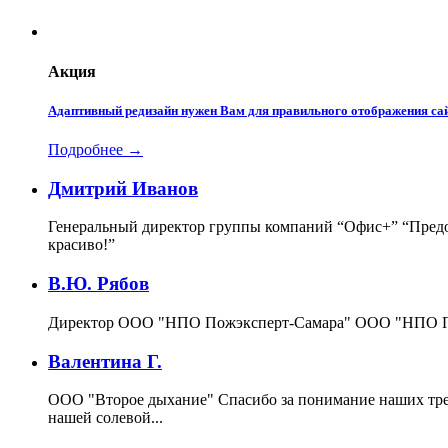
Акция
Адаптивный редизайн нужен Вам для правильного отображения сай
Подробнее →
Дмитрий Иванов
Генеральный директор группы компаний “Офис+”
“Предо
красиво!”
В.Ю. Рябов
Директор ООО "НПО Пожэксперт-Самара"
ООО "НПО По
Валентина Г.
ООО "Второе дыхание"
Спасибо за понимание наших тре
нашей солевой...