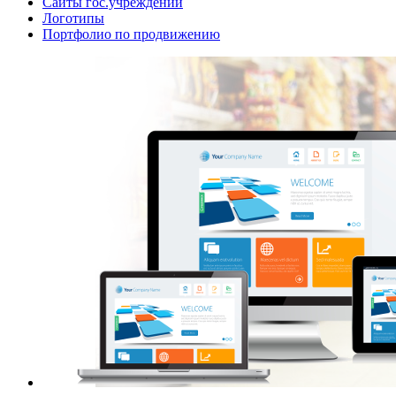
Сайты гос.учреждений
Логотипы
Портфолио по продвижению