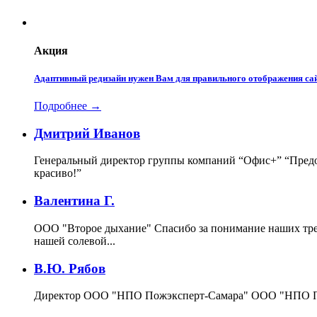
Акция
Адаптивный редизайн нужен Вам для правильного отображения сай
Подробнее →
Дмитрий Иванов
Генеральный директор группы компаний “Офис+”
“Предо
красиво!”
Валентина Г.
ООО "Второе дыхание"
Спасибо за понимание наших тре
нашей солевой...
В.Ю. Рябов
Директор ООО "НПО Пожэксперт-Самара"
ООО "НПО По