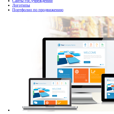
Сайты гос.учреждений
Логотипы
Портфолио по продвижению