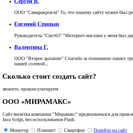
Сергей В.
ООО "Самаракровля"
То, что нашему сайту нужен был ре
Евгений Спицын
Руководитель “Свет63”
“Интернет-магазин у меня был да
Валентина Г.
ООО "Второе дыхание"
Спасибо за понимание наших тре
нашей солевой...
Сколько стоит создать сайт?
звоните, проконсультируем
ООО «МИРАМАКС»
Сайт-визитка компании "Мирамакс" предназначался для прив
Java Script, без использования Flash.
Монитор
Планшет
Смартфон
Перейти на сайт