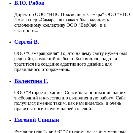
В.Ю. Рябов
Директор ООО "НПО Пожэксперт-Самара"
ООО "НПО
Пожэксперт-Самара" выражает благодарность
сплоченному коллективу ООО "ВебФаб" и в
частности...
Сергей В.
ООО "Самаракровля"
То, что нашему сайту нужен был
редизайн, сомнений не было. Был вопрос, надо ли
тратиться на создание адаптивного дизайна для
правильного отображения...
Валентина Г.
ООО "Второе дыхание"
Спасибо за понимание наших
требований и качественно выполненную работу! Сайт
получился именно таким, как нам виделось, и очень
нравится посетителям нашей солевой...
Евгений Спицын
Руководитель “Свет63”
“Интернет-магазин у меня был