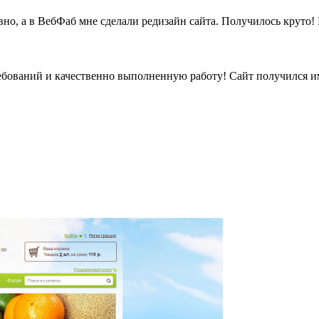
вно, а в ВебФаб мне сделали редизайн сайта. Получилось круто
бований и качественно выполненную работу! Сайт получился име