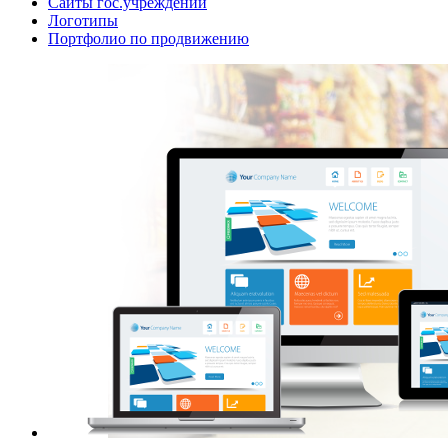
Сайты гос.учреждений
Логотипы
Портфолио по продвижению