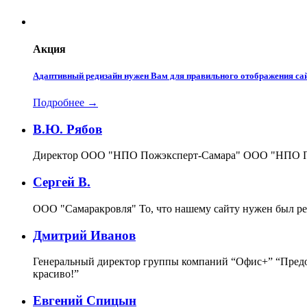
Акция
Адаптивный редизайн нужен Вам для правильного отображения сай
Подробнее →
В.Ю. Рябов
Директор ООО "НПО Пожэксперт-Самара"
ООО "НПО По
Сергей В.
ООО "Самаракровля"
То, что нашему сайту нужен был ре
Дмитрий Иванов
Генеральный директор группы компаний “Офис+”
“Предо
красиво!”
Евгений Спицын