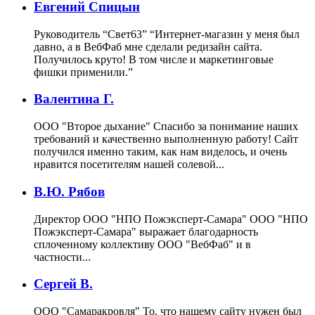
Евгений Спицын
Руководитель “Свет63”
“Интернет-магазин у меня был
давно, а в ВебФаб мне сделали редизайн сайта.
Получилось круто! В том числе и маркетинговые
фишки применили.”
Валентина Г.
ООО "Второе дыхание"
Спасибо за понимание наших
требований и качественно выполненную работу! Сайт
получился именно таким, как нам виделось, и очень
нравится посетителям нашей солевой...
В.Ю. Рябов
Директор ООО "НПО Пожэксперт-Самара"
ООО "НПО
Пожэксперт-Самара" выражает благодарность
сплоченному коллективу ООО "ВебФаб" и в
частности...
Сергей В.
ООО "Самаракровля"
То, что нашему сайту нужен был