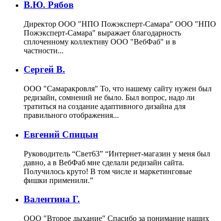
В.Ю. Рябов
Директор ООО "НПО Пожэксперт-Самара"
ООО "НПО
Пожэксперт-Самара" выражает благодарность
сплоченному коллективу ООО "ВебФаб" и в
частности...
Сергей В.
ООО "Самаракровля"
То, что нашему сайту нужен был
редизайн, сомнений не было. Был вопрос, надо ли
тратиться на создание адаптивного дизайна для
правильного отображения...
Евгений Спицын
Руководитель “Свет63”
“Интернет-магазин у меня был
давно, а в ВебФаб мне сделали редизайн сайта.
Получилось круто! В том числе и маркетинговые
фишки применили.”
Валентина Г.
ООО "Второе дыхание"
Спасибо за понимание наших